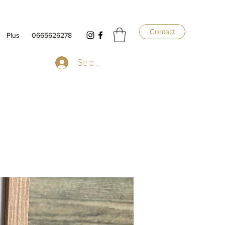
Contact
Plus
0665626278
Se connecter