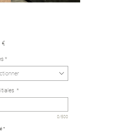
Prix
 €
es
*
ctionner
itiales
*
0/500
é
*