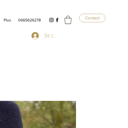
Contact
Plus
0665626278
Se connecter