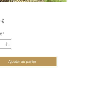
Prix
 €
é
*
Ajouter au panier