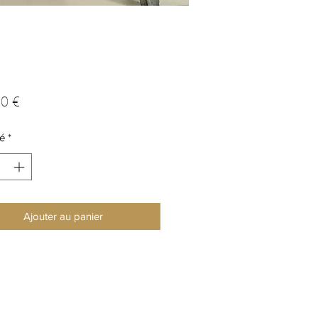
Prix
0 €
é
*
Ajouter au panier