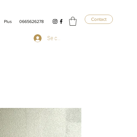
Contact
Plus
0665626278
Se connecter