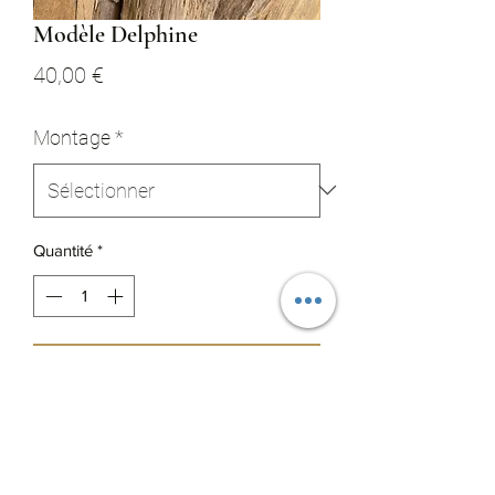
Modèle Delphine
Prix
40,00 €
Montage
*
Quantité
*
Ajouter au panier
Plumes naturelles de poule faisane
commune, canard colvert et faisan
argenté