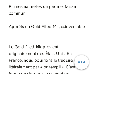
Plumes naturelles de paon et faisan 
commun

Apprêts en Gold Filled 14k, cuir véritable 

Le Gold-filled 14k provient 
originairement des États-Unis. En 
France, nous pourrions le traduire 
littéralement par « or rempli ». C’est la 
forme de dorure la plus épaisse.

En combinant pression et chaleur, la 
technique de fabrication du Gold-filled 
consiste à recouvrir une base en métal 
(il s’agit très souvent du laiton) à l’aide 
d’une solide couche d’or 14 carats.

Ainsi, le Gold-filled contient 