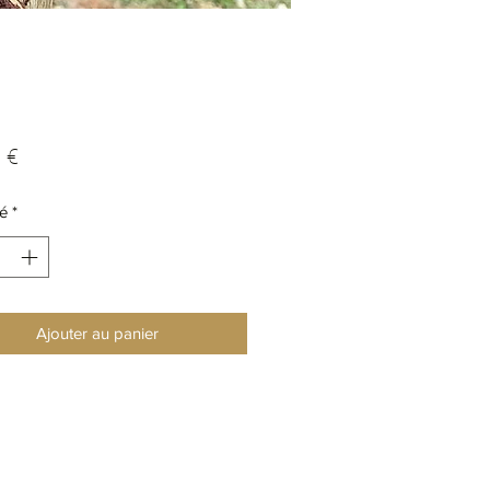
Prix
 €
é
*
Ajouter au panier