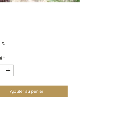
Prix
 €
é
*
Ajouter au panier