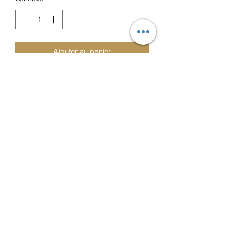
Ajouter au panier
Chapeau 100% laine
Imperméable
La broche est au choix
Allez choisir le modèle de broche dans
la boutique et indiquez son nom en
commentaire lors du règlement du pack
chapeau
Pin’s plume dorée offert
0665626278