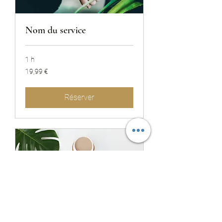
Nom du service
1 h
19,99
19,99 €
euros
Réserver