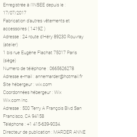
Enregistrée à l’INSEE depuis le :
17/07/2017
Fabrication d'autres vêtements et
accessoires ( 1419Z )
Adresse : 24 route d'Héry 89230 Rouvray
(atelier)
1 bis rue Eugène Flachat 75017 Paris
(siège)
Numero de téléphone :
0665626278
Adresse e-mail :
annemarder@hotmail.fr
Site hébergeur : wix.com
Coordonnées hébergeur : Wix
Wix.com Inc.
Adresse : 500 Terry A François Blvd San
Francisco, CA 94158
Téléphone :
+1 415-639-9034
.
Directeur de publication : MARDER ANNE