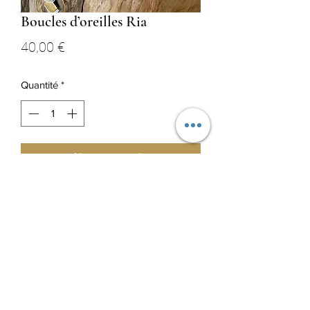
Boucles d’oreilles Ria
Prix
40,00 €
Quantité
*
Ajouter au panier
Apprêts et boucles en Gold Filled 14k
Plumes naturelles d’oie
Disponible en version clip
0665626278