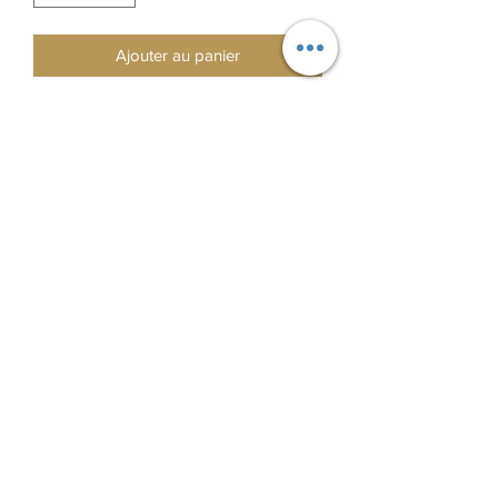
Ajouter au panier
Frise réalisée à la demande 

Vous avez le choix de 4 formes 
(initiales, oiseaux, animaux, chiens au 
choix) 

Tout est possible !

Merci d’indiquer lors du règlement de la 
commande vos 4 choix dans l’encadré 
« Commentaire »
0665626278