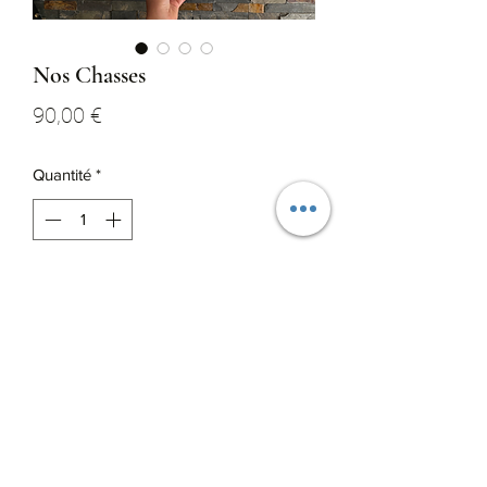
Nos Chasses
Prix
90,00 €
Quantité
*
Ajouter au panier
Plumes naturelles de faisan commun
Format 40x40 avec cadre
0665626278