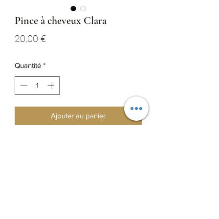
Pince à cheveux Clara
Prix
20,00 €
Quantité
*
Ajouter au panier
Plumes naturelles de faisan commun

Système crocodile 

Longueur 8cm 