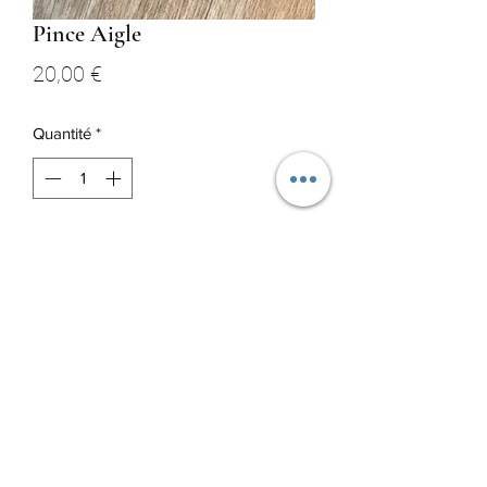
Pince Aigle
Prix
20,00 €
Quantité
*
Ajouter au panier
Plumes de faisan commun 

Pince à cheveux crocodile 
0665626278