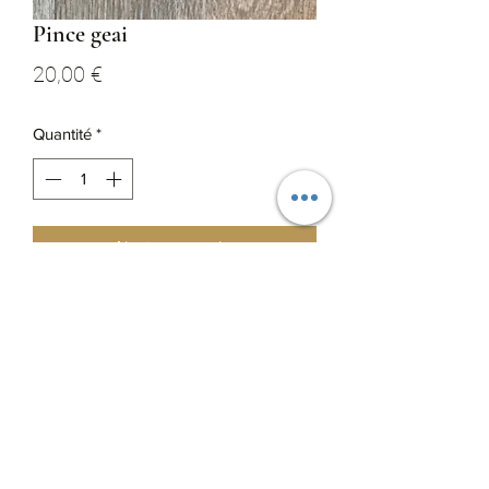
Pince geai
Prix
20,00 €
Quantité
*
Ajouter au panier
Plumes de geai des chênes et faisan 
commun

Pince à cheveux crocodile 
0665626278